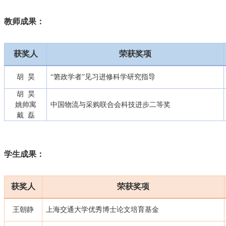
教师成果：
获奖人
荣获奖项
胡 昊
“
䇹政学者”见习进修科学研究指导
胡 昊
姚帅寓
中国物流与采购联合会科技进步二等奖
戴 磊
学生成果：
获奖人
荣获奖项
王朝静
上海交通大学优秀博士论文培育基金